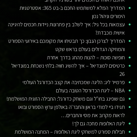
המדריך המלא למשתמש החכם ב-בט 365: אסטרטגיות
הימורים וניהול נכון
עצמאות בכל גיל: איך לשלב בין פתרונות ניידות חכמים להיגיינה
אישית מכבדת?
המדריך לצרכן הנבון: כך תבטיחו את מקומכם באירועי הספורט
והמוזיקה הגדולים בעולם בראש שקט
חופשה סוכות – להנות מהחג בדרך אחרת
כרטיסים למונדיאל – איך להשיג חוויה בלתי נשכחת במונדיאל
26
פרמייר ליג: הליגה שמכתיבה את קצב הכדורגל העולמי
NBA – ליגת הכדורסל הטובה בעולם
גם שופינג בחו"ל וגם משחק כדורגל: החבילה הזוגית המושלמת!
תגידו ביי למודי בראון והחבר'ה באולפן ערוץ הספורט ובואו
לראות מקרוב את מסי והחברים…
ליגת האלופות מחכה גם לך!
חבילות ספורט למשחקי ליגת האלופות – המתנה המושלמת