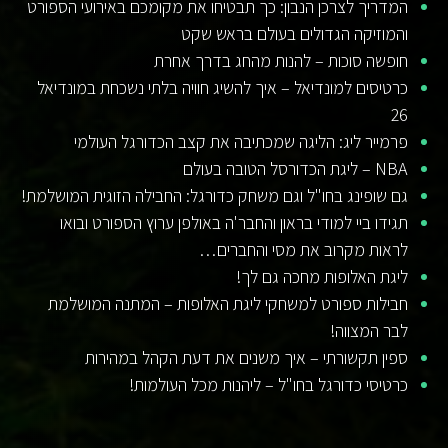
המדריך לצרכן הנבון: כך תבטיחו את מקומכם באירועי הספורט
והמוזיקה הגדולים בעולם בראש שקט
חופשה סוכות – להנות מהחג בדרך אחרת
כרטיסים למונדיאל – איך להשיג חוויה בלתי נשכחת במונדיאל
26
פרמייר ליג: הליגה שמכתיבה את קצב הכדורגל העולמי
NBA – ליגת הכדורסל הטובה בעולם
גם שופינג בחו"ל וגם משחק כדורגל: החבילה הזוגית המושלמת!
תגידו ביי למודי בראון והחבר'ה באולפן ערוץ הספורט ובואו
לראות מקרוב את מסי והחברים…
ליגת האלופות מחכה גם לך!
חבילות ספורט למשחקי ליגת האלופות – המתנה המושלמת
לבר המצווה!
ספין תקשורתי – איך משנים את דעת הקהל במהירות
כרטיסי כדורגל בחו"ל – ליהנות מכל העולמות!