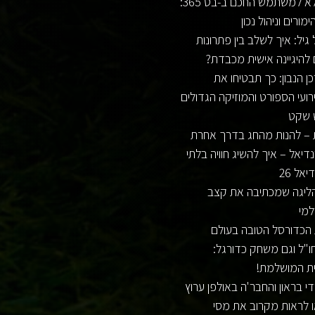
המדריך המלא למשתמש החכם ב-בט 365:
ורים וניהול נכון
יל: איך לשלב בין פתרונות
 להיגיינה אישית מכבדת?
 הנבון: כך תבטיחו את
ועי הספורט והמוזיקה הגדולים
 שקט
 – להנות מהחג בדרך אחרת
דיאל – איך להשיג חוויה בלתי
אל 26
 הליגה שמכתיבה את קצב
למי
ו"ל וגם משחק כדורגל:
ית המושלמת!
די בראון והחבר'ה באולפן ערוץ
ו לראות מקרוב את מסי