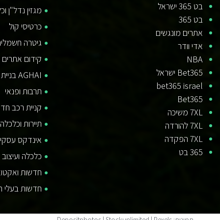
בט 365 ישראל
מגזין נדל"ן וכ
בט 365
כרטיסי קול
אתרים מונגשים
גיטרה חשמלית
אדי וודר
קידום אתרים SEO
NBA
Bet365 ישראל
AGHAI בניית חנות וירטואלית
bet365 israel
תרבות ופנאי
Bet365
קניית רכב חד
7XL משיכה
תיירות וכלכלה
7XL להורדה
7XL הפקדה
אינדקס עסקי
365 בט
כלכלה ועיצוב 
חדשות ואקטוא
חדשות בעלי חי
תמונות: Depositphotos | Stockunlimited | Pexels