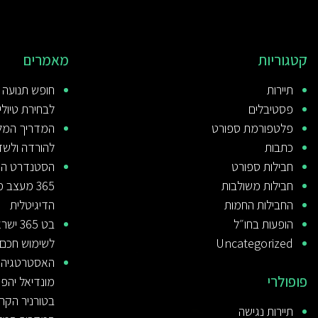
קטגוריות
מאמרים
תיירות
חופש תנועה 
פסטיבלים
לבחירת טיולי 
פלטפורמת ספורט
כתבות
להורדה ולשד
חבילות ספורט
הסטנדרט העו
חבילות משולבות
365 מעצב
החבילות החמות
הדיגיטלית
הופעות בחו״ל
בט 65
Uncategorized
לשימוש חכם
האסטרטגיה ש
פופולרי
מונדיאל יהפ
בטורניר הקרו
תיירות נגישה