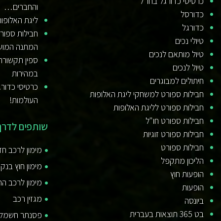
כרטיסי כדורגל בחו"ל
והחברים…
כדורסל
ליגת האלופו
כדורגל
חבילות ספור
טיולי נכים
המתנה המוש
טיול מותאם לנכים
ספין תקשורת
טיול לנכים
במהירות
חיתולים למבוגרים
כרטיסי כדורג
חבילות ספורט למשחקי ליגת האלופות
העולמות!
חבילות ספורט לליגת האלופות
חבילות ספורט חו"ל
שותפים לדרך
חבילות ספורט זוגיות
חבילות ספורט
מימון לרכב ח
הליכון מתקפל
מימון חוץ בנקא
הופעות חוץ
מימון לרכב ה
הופעות
מגזין רכב
ביונסה
בט 365 תוצאות בעברית
פסנתר חשמלי