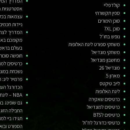
קולדפליי
אסטרטגיות הימ
ספין תקשורתי
עצמאות בכל ג
סוכן הימורים
ניידות חכמים
סוכן 7XL
המדריך לצרכן
נופש בחו״ל
מקומכם באיר
משחקי ספורט ליגת האלופות
בעולם בראש
משחקי מונדיאל
חופשה סוכות
מחשבון מונדיאל
כרטיסים למונ
מונדיאל 26
נשכחת במונדי
מארון 5
פרמייר ליג:
לייב טיקטס
הכדורגל העו
ליגת האלופות
NBA – ליגת הכדורסל הטובה בעולם
כרטיסים שאקירה
גם שופינג בח
כרטיסים למונדיאל
החבילה הזוג
כרטיסים לBTS
תגידו ביי למו
כרטיסי כדורגל לח"ול
הספורט ובוא