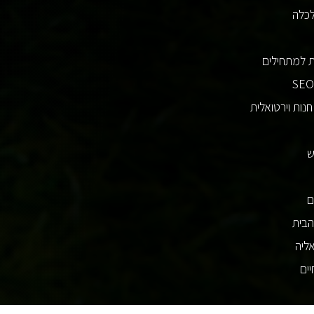
לכלה
 למתחילים
ש
ם
הבית
ליה
ים