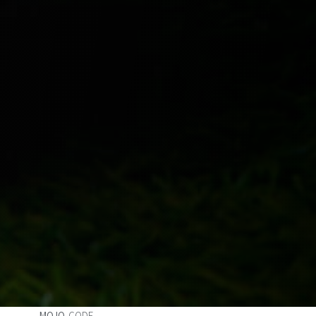
MOJO
-CODE