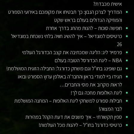
אישית מכבדת?
המדריך לצרכן הנבון: כך תבטיחו את מקומכם באירועי הספורט
והמוזיקה הגדולים בעולם בראש שקט
חופשה סוכות – להנות מהחג בדרך אחרת
כרטיסים למונדיאל – איך להשיג חוויה בלתי נשכחת במונדיאל
26
פרמייר ליג: הליגה שמכתיבה את קצב הכדורגל העולמי
NBA – ליגת הכדורסל הטובה בעולם
גם שופינג בחו"ל וגם משחק כדורגל: החבילה הזוגית המושלמת!
תגידו ביי למודי בראון והחבר'ה באולפן ערוץ הספורט ובואו
לראות מקרוב את מסי והחברים…
ליגת האלופות מחכה גם לך!
חבילות ספורט למשחקי ליגת האלופות – המתנה המושלמת
לבר המצווה!
ספין תקשורתי – איך משנים את דעת הקהל במהירות
כרטיסי כדורגל בחו"ל – ליהנות מכל העולמות!