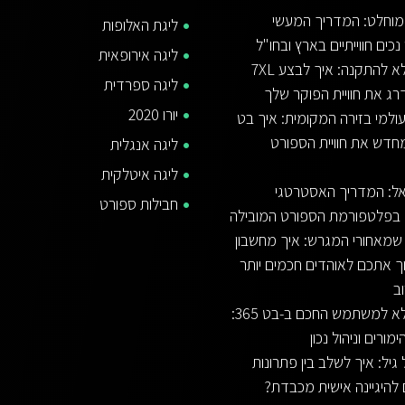
מוחלט: המדריך המעשי
ליגת האלופות
נכים חווייתיים בארץ ובחו"ל
ליגה אירופאית
המדריך המלא להתקנה: איך לבצע 7XL
ליגה ספרדית
רג את חוויית הפוקר שלך
יורו 2020
למי בזירה המקומית: איך בט
 מחדש את חוויית הספורט
ליגה אנגלית
ליגה איטלקית
3 ישראל: המדריך האסטרטגי
חבילות ספורט
 בפלטפורמת הספורט המובילה
מאחורי המגרש: איך מחשבון
וך אתכם לאוהדים חכמים יותר
ב
המדריך המלא למשתמש החכם ב-בט 365:
ורים וניהול נכון
יל: איך לשלב בין פתרונות
 להיגיינה אישית מכבדת?