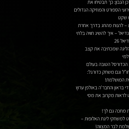
 הנבון: כך תבטיחו את
ועי הספורט והמוזיקה הגדולים
 שקט
 – להנות מהחג בדרך אחרת
דיאל – איך להשיג חוויה בלתי
אל 26
 הליגה שמכתיבה את קצב
למי
ו"ל וגם משחק כדורגל:
ית המושלמת!
די בראון והחבר'ה באולפן ערוץ
ו לראות מקרוב את מסי
ת מחכה גם לך!
ט למשחקי ליגת האלופות –
למת לבר המצווה!