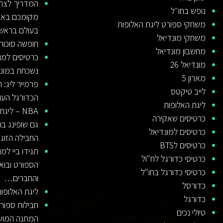
המדריך לצרכן
נופש בחו״ל
מקומכם באיר
משחקי ספורט ליגת האלופות
בעולם בראש
משחקי מונדיאל
חופשה סוכות
מחשבון מונדיאל
כרטיסים למונ
מונדיאל 26
נשכחת במונדי
מארון 5
פרמייר ליג:
לייב טיקטס
הכדורגל העו
ליגת האלופות
NBA – ליגת הכדורסל הטובה בעולם
כרטיסים שאקירה
גם שופינג בח
כרטיסים למונדיאל
החבילה הזוג
כרטיסים לBTS
תגידו ביי למו
כרטיסי כדורגל לח"ול
הספורט ובוא
כרטיסי כדורגל בחו"ל
והחברים…
כדורסל
ליגת האלופו
כדורגל
חבילות ספור
טיולי נכים
המתנה המוש