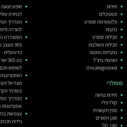
תיירות
חופש תנועה 
פסטיבלים
לבחירת טיולי 
פלטפורמת ספורט
כתבות
להורדה ולשד
חבילות ספורט
הסטנדרט העו
חבילות משולבות
365 מעצב
החבילות החמות
הדיגיטלית
הופעות בחו״ל
בט 65
Uncategorized
לשימוש חכם
האסטרטגיה ש
פופולרי
מונדיאל יהפ
בטורניר הקרו
תיירות נגישה
קולדפליי
אסטרטגיות הימ
ספין תקשורתי
עצמאות בכל ג
סוכן הימורים
ניידות חכמים
סוכן 7XL