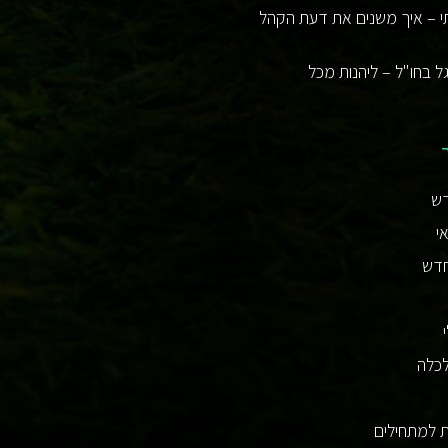
י – איך משנים את דעת הקהל
ל בחו"ל – ליהנות מכל
דש
י
חדש
לכלה
 למתחילים