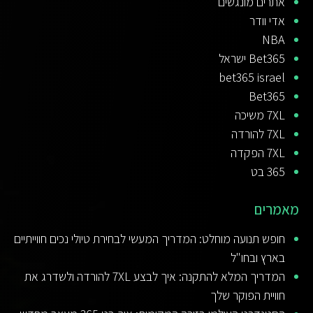
אתרים מונגשים
אדי וודר
NBA
Bet365 ישראל
bet365 israel
Bet365
7XL משיכה
7XL להורדה
7XL הפקדה
365 בט
מאמרים
חופש תנועה מוחלט: המדריך המעשי לבחירת טיולי נכים חווייתיים
בארץ ובחו"ל
המדריך המלא להתקנה: איך לבצע 7XL להורדה ולשדרג את
חוויית הפוקר שלך