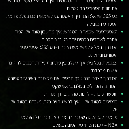
הסטנדרט העולמי בזירה המקומית: איך בט 365 מעצב מחדש
את חוויית הספורט הדיגיטלית
בט 365 ישראל: המדריך האסטרטגי לשימוש חכם בפלטפורמת
הספורט המובילה
האסטרטגיה שמאחורי המגרש: איך מחשבון מונדיאל יהפוך
אתכם לאוהדים חכמים יותר בטורניר הקרוב
המדריך המלא למשתמש החכם ב-בט 365: אסטרטגיות
הימורים וניהול נכון
עצמאות בכל גיל: איך לשלב בין פתרונות ניידות חכמים להיגיינה
אישית מכבדת?
המדריך לצרכן הנבון: כך תבטיחו את מקומכם באירועי הספורט
והמוזיקה הגדולים בעולם בראש שקט
חופשה סוכות – להנות מהחג בדרך אחרת
כרטיסים למונדיאל – איך להשיג חוויה בלתי נשכחת במונדיאל
26
פרמייר ליג: הליגה שמכתיבה את קצב הכדורגל העולמי
NBA – ליגת הכדורסל הטובה בעולם