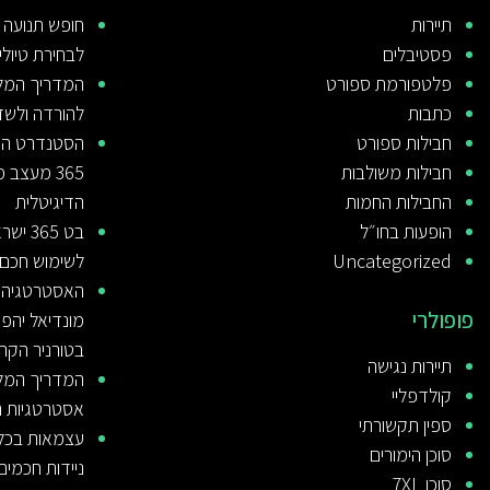
תיירות
חופש תנועה 
פסטיבלים
לבחירת טיולי 
פלטפורמת ספורט
כתבות
להורדה ולשד
חבילות ספורט
הסטנדרט העו
חבילות משולבות
365 מעצב
החבילות החמות
הדיגיטלית
הופעות בחו״ל
בט 65
Uncategorized
לשימוש חכם
האסטרטגיה ש
פופולרי
מונדיאל יהפ
בטורניר הקרו
תיירות נגישה
קולדפליי
אסטרטגיות הימ
ספין תקשורתי
עצמאות בכל ג
סוכן הימורים
ניידות חכמים
סוכן 7XL