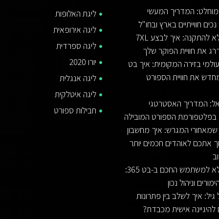
מוחלט: המדריך המעשי
ליגת האלופות
נכים חווייתיים בארץ ובחו"ל
ליגה אירופאית
המדריך המלא להתקנה: איך לבצע 7XL
ליגה ספרדית
רג את חוויית הפוקר שלך
יורו 2020
למי בזירה המקומית: איך בט
 מחדש את חוויית הספורט
ליגה אנגלית
ליגה איטלקית
3 ישראל: המדריך האסטרטגי
חבילות ספורט
 בפלטפורמת הספורט המובילה
מאחורי המגרש: איך מחשבון
וך אתכם לאוהדים חכמים יותר
ב
המדריך המלא למשתמש החכם ב-בט 365:
ורים וניהול נכון
יל: איך לשלב בין פתרונות
 להיגיינה אישית מכבדת?