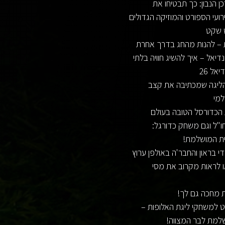
 הנבון: כך תבטיחו את
ועי הספורט והמוזיקה הגדולים
 שקט
 – להנות מהחג בדרך אחרת
דיאל – איך להשיג חוויה בלתי
אל 26
 הליגה שמכתיבה את קצב
למי
ו"ל וגם משחק כדורגל:
ית המושלמת!
די בראון והחבר'ה באולפן ערוץ
ו לראות מקרוב את מסי
ת מחכה גם לך!
ט למשחקי ליגת האלופות –
למת לבר המצווה!