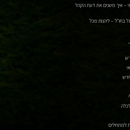
י – איך משנים את דעת הקהל
ל בחו"ל – ליהנות מכל
דש
י
חדש
לכלה
 למתחילים