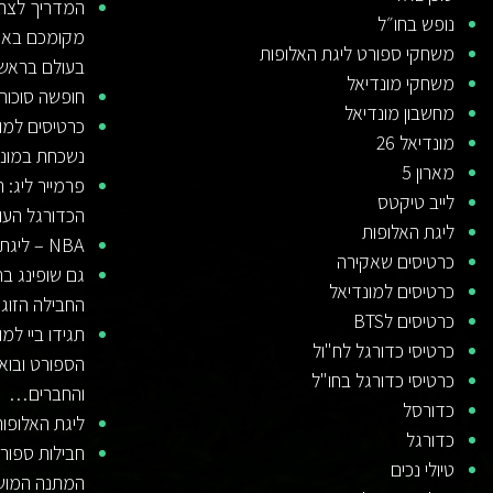
המדריך לצרכן
נופש בחו״ל
מקומכם באיר
משחקי ספורט ליגת האלופות
בעולם בראש
משחקי מונדיאל
חופשה סוכות
מחשבון מונדיאל
כרטיסים למונ
מונדיאל 26
נשכחת במונדי
מארון 5
פרמייר ליג:
לייב טיקטס
הכדורגל העו
ליגת האלופות
NBA – ליגת הכדורסל הטובה בעולם
כרטיסים שאקירה
גם שופינג בח
כרטיסים למונדיאל
החבילה הזוג
כרטיסים לBTS
תגידו ביי למו
כרטיסי כדורגל לח"ול
הספורט ובוא
כרטיסי כדורגל בחו"ל
והחברים…
כדורסל
ליגת האלופו
כדורגל
חבילות ספור
טיולי נכים
המתנה המוש