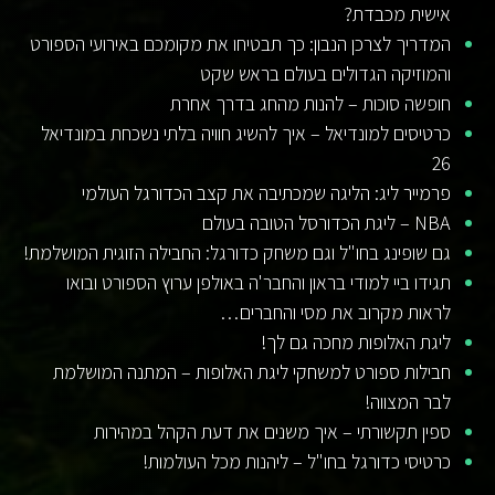
אישית מכבדת?
המדריך לצרכן הנבון: כך תבטיחו את מקומכם באירועי הספורט
והמוזיקה הגדולים בעולם בראש שקט
חופשה סוכות – להנות מהחג בדרך אחרת
כרטיסים למונדיאל – איך להשיג חוויה בלתי נשכחת במונדיאל
26
פרמייר ליג: הליגה שמכתיבה את קצב הכדורגל העולמי
NBA – ליגת הכדורסל הטובה בעולם
גם שופינג בחו"ל וגם משחק כדורגל: החבילה הזוגית המושלמת!
תגידו ביי למודי בראון והחבר'ה באולפן ערוץ הספורט ובואו
לראות מקרוב את מסי והחברים…
ליגת האלופות מחכה גם לך!
חבילות ספורט למשחקי ליגת האלופות – המתנה המושלמת
לבר המצווה!
ספין תקשורתי – איך משנים את דעת הקהל במהירות
כרטיסי כדורגל בחו"ל – ליהנות מכל העולמות!