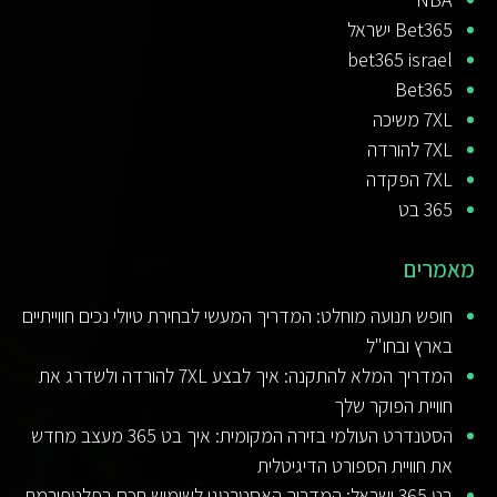
Bet365 ישראל
bet365 israel
Bet365
7XL משיכה
7XL להורדה
7XL הפקדה
365 בט
מאמרים
חופש תנועה מוחלט: המדריך המעשי לבחירת טיולי נכים חווייתיים
בארץ ובחו"ל
המדריך המלא להתקנה: איך לבצע 7XL להורדה ולשדרג את
חוויית הפוקר שלך
הסטנדרט העולמי בזירה המקומית: איך בט 365 מעצב מחדש
את חוויית הספורט הדיגיטלית
בט 365 ישראל: המדריך האסטרטגי לשימוש חכם בפלטפורמת