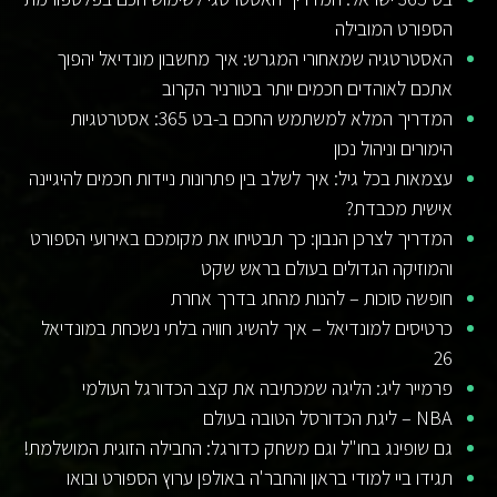
הספורט המובילה
האסטרטגיה שמאחורי המגרש: איך מחשבון מונדיאל יהפוך
אתכם לאוהדים חכמים יותר בטורניר הקרוב
המדריך המלא למשתמש החכם ב-בט 365: אסטרטגיות
הימורים וניהול נכון
עצמאות בכל גיל: איך לשלב בין פתרונות ניידות חכמים להיגיינה
אישית מכבדת?
המדריך לצרכן הנבון: כך תבטיחו את מקומכם באירועי הספורט
והמוזיקה הגדולים בעולם בראש שקט
חופשה סוכות – להנות מהחג בדרך אחרת
כרטיסים למונדיאל – איך להשיג חוויה בלתי נשכחת במונדיאל
26
פרמייר ליג: הליגה שמכתיבה את קצב הכדורגל העולמי
NBA – ליגת הכדורסל הטובה בעולם
גם שופינג בחו"ל וגם משחק כדורגל: החבילה הזוגית המושלמת!
תגידו ביי למודי בראון והחבר'ה באולפן ערוץ הספורט ובואו