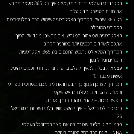
הסטנדרט העולמי בזירה המקומית: איך בט 365 מעצב מחדש
את חוויית הספורט הדיגיטלית
בט 365 ישראל: המדריך האסטרטגי לשימוש חכם בפלטפורמת
הספורט המובילה
האסטרטגיה שמאחורי המגרש: איך מחשבון מונדיאל יהפוך
אתכם לאוהדים חכמים יותר בטורניר הקרוב
המדריך המלא למשתמש החכם ב-בט 365: אסטרטגיות
הימורים וניהול נכון
עצמאות בכל גיל: איך לשלב בין פתרונות ניידות חכמים להיגיינה
אישית מכבדת?
המדריך לצרכן הנבון: כך תבטיחו את מקומכם באירועי הספורט
והמוזיקה הגדולים בעולם בראש שקט
חופשה סוכות – להנות מהחג בדרך אחרת
כרטיסים למונדיאל – איך להשיג חוויה בלתי נשכחת במונדיאל
26
פרמייר ליג: הליגה שמכתיבה את קצב הכדורגל העולמי
NBA – ליגת הכדורסל הטובה בעולם