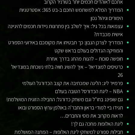
אתכם לאוהדים חכמים יותר בטורניר הקרוב
המדריך המלא למשתמש החכם ב-בט 365: אסטרטגיות
הימורים וניהול נכון
עצמאות בכל גיל: איך לשלב בין פתרונות ניידות חכמים להיגיינה
אישית מכבדת?
המדריך לצרכן הנבון: כך תבטיחו את מקומכם באירועי הספורט
והמוזיקה הגדולים בעולם בראש שקט
חופשה סוכות – להנות מהחג בדרך אחרת
כרטיסים למונדיאל – איך להשיג חוויה בלתי נשכחת במונדיאל
26
פרמייר ליג: הליגה שמכתיבה את קצב הכדורגל העולמי
NBA – ליגת הכדורסל הטובה בעולם
גם שופינג בחו"ל וגם משחק כדורגל: החבילה הזוגית המושלמת!
תגידו ביי למודי בראון והחבר'ה באולפן ערוץ הספורט ובואו
לראות מקרוב את מסי והחברים…
ליגת האלופות מחכה גם לך!
חבילות ספורט למשחקי ליגת האלופות – המתנה המושלמת