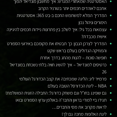
האסטרטגיה שמאחורי המגרש: איך מחשבון מונדיאל יהפוך
אתכם לאוהדים חכמים יותר בטורניר הקרוב
המדריך המלא למשתמש החכם ב-בט 365: אסטרטגיות
הימורים וניהול נכון
עצמאות בכל גיל: איך לשלב בין פתרונות ניידות חכמים להיגיינה
אישית מכבדת?
המדריך לצרכן הנבון: כך תבטיחו את מקומכם באירועי הספורט
והמוזיקה הגדולים בעולם בראש שקט
חופשה סוכות – להנות מהחג בדרך אחרת
כרטיסים למונדיאל – איך להשיג חוויה בלתי נשכחת במונדיאל
26
פרמייר ליג: הליגה שמכתיבה את קצב הכדורגל העולמי
NBA – ליגת הכדורסל הטובה בעולם
גם שופינג בחו"ל וגם משחק כדורגל: החבילה הזוגית המושלמת!
תגידו ביי למודי בראון והחבר'ה באולפן ערוץ הספורט ובואו
לראות מקרוב את מסי והחברים…
ליגת האלופות מחכה גם לך!